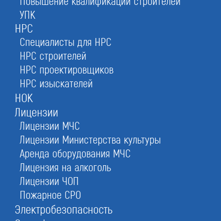
Повышение квалификации строителей
УПК
Вступление в СРО проектировщиков:
НРС
подготовка документов, подбор специалистов
Специалисты для НРС
НОПРИЗ и сопровождение проверки.
НРС строителей
Работаем с надежными СРО по всей РФ.
НРС проектировщиков
НРС изыскателей
НОК
от 55 000 руб.
75 000 руб.
Лицензии
оформление за 1 день
Лицензии МЧС
Лицензии Министерства культуры
Аренда оборудования МЧС
Лицензия на алкоголь
Лицензии ЧОП
Пожарное СРО
Электробезопасность