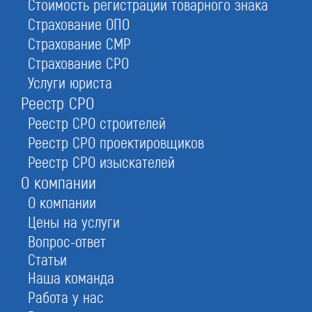
Стоимость регистрации товарного знака
Кому нужно получить допуск СРО на
Страхование ОПО
проектирование
Страхование СМР
Страхование СРО
Услуги юриста
СРО на проектные работы необходимо:
Реестр СРО
ИП или юрлицу в сфере архитектуры или
проектной деятельности, заключившему
Реестр СРО строителей
соглашения на разработку документации с
Реестр СРО проектировщиков
застройщиками, региональными операторами,
Реестр СРО изыскателей
техзаказчиками или лицами, эксплуатирующими
О компании
объект.
О компании
Застройщику, если он сам готовит документацию
Цены на услуги
на проект.
Вопрос-ответ
Статьи
Наша команда
С марта 2026 г получение разрешения
Работа у нас
выполнять разработку проектной и рабочей