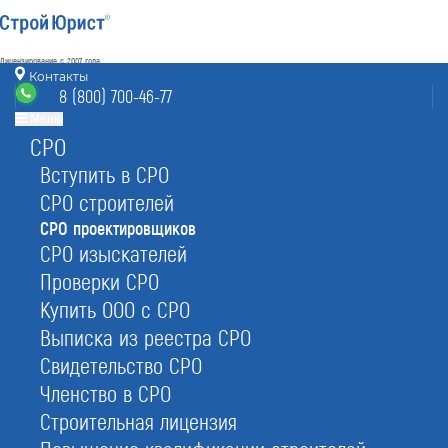
Лицензирование с 2007 года
4.93
Контакты
Наш рейтинг
8 (800) 700-46-77
из
80
отзывов
Меню
СРО
Стерлитамак
режим работы
sro@sterlitamak.stroyurist.ru
Вступить в СРО
без выходных 7:00-20:00
СРО строителей
8 (800) 700-46-77
СРО проектировщиков
Стерлитамак, ул. Черноморская 29А, офис 36
СРО изыскателей
Проверки СРО
Главная
Услуги
СРО
СРО проектировщиков
Купить ООО с СРО
Выписка из реестра СРО
Свидетельство СРО
Членство в СРО
Вступление в СРО на
Строительная лицензия
проектирование в Стерлитамаке