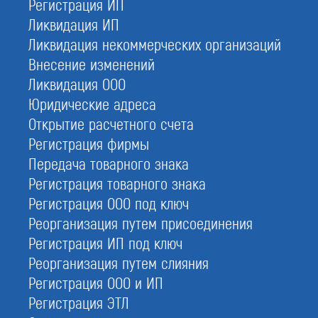
Регистрация ИП
Ликвидация ИП
Заказать СРО на проектирование
Ликвидация некоммерческих организаций
При отправке данной формы вы соглашаетесь с
политикой о предоставлении
персональных данных.
Внесение изменений
Ликвидация ООО
Юридические адреса
С этой услугой часто заказывают:
Открытие расчетного счета
Вступить в СРО
Регистрация фирмы
СРО строителей
Передача товарного знака
СРО изыскателей
Регистрация товарного знака
НРС проектировщиков
Регистрация ООО под ключ
Реорганизация путем присоединения
Независимая оценка квалификации
Регистрация ИП под ключ
Пожарная лицензия МЧС
Реорганизация путем слияния
Регистрация ООО и ИП
Регистрация ЭТЛ