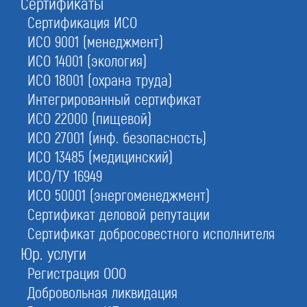
Сертификаты
Сертификация ИСО
ИСО 9001 (менеджмент)
ИСО 14001 (экология)
ИСО 18001 (охрана труда)
1.
Взнос в комп. фонд
Интегрированный сертификат
- от 50 тыс. руб.
ИСО 22000 (пищевой)
3.
Получение документов
ИСО 27001 (инф. безопасность)
за 1 день под ключ
ИСО 13485 (медицинский)
ИСО/ТУ 16949
2.
Специалисты для НОПРИЗ
- подберем / оформим ваших
ИСО 50001 (энергоменеджмент)
Сертификат деловой репутации
4.
Оформить СРО срочно
Сертификат добросовестного исполнителя
- проверим ассоциацию по 16 критериям
Юр. услуги
Регистрация ООО
Оставьте заявку прямо сейчас
Добровольная ликвидация