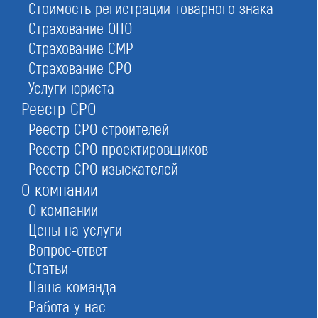
Стоимость регистрации товарного знака
СРО разделены по территориальному признаку,
указано количество объединений в регионе. Это
Страхование ОПО
удобно — вы сразу открываете нужную область или
Страхование СМР
город. Региональный список СРО — это активные
Страхование СРО
ссылки на карточки организаций, содержащие
Услуги юриста
информацию:
Реестр СРО
название, адрес, количество членов, дата и номер
регистрации;
Реестр СРО строителей
условия вступления;
Реестр СРО проектировщиков
Реестр СРО изыскателей
краткая справка.
О компании
Позвоните нам и мы расскажем о порядке
вступления, взносах, требованиях и лучших
О компании
предложениях от саморегулируемых организаций.
Цены на услуги
Вопрос-ответ
Обновлено
Статьи
30.03.2026 11:08:17
Наша команда
СРО , зарегистрированных в вашем городе,
Работа у нас
сейчас нет.