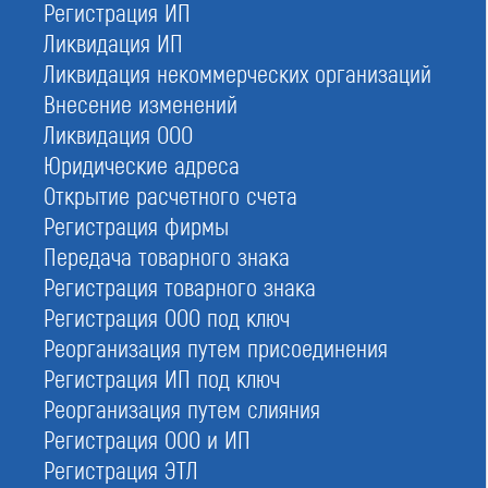
Регистрация ИП
Ликвидация ИП
Ликвидация некоммерческих организаций
Самая низкая цена на вступление
Внесение изменений
Ликвидация ООО
Юридические адреса
Открытие расчетного счета
Вступить в СРО
Регистрация фирмы
При отправке данной формы вы соглашаетесь с
политикой о
предоставлении персональных данных.
Передача товарного знака
Регистрация товарного знака
Регистрация ООО под ключ
На страницах нашего сайта вы найдете общий
Реорганизация путем присоединения
реестр СРО по федеральным округам, а также
Регистрация ИП под ключ
отдельные — для строителей, изыскателей и
Реорганизация путем слияния
проектировщиков. Он включает сведения об
Регистрация ООО и ИП
ассоциациях, их регистрационные и контактные
Регистрация ЭТЛ
данные, номер в реестре.