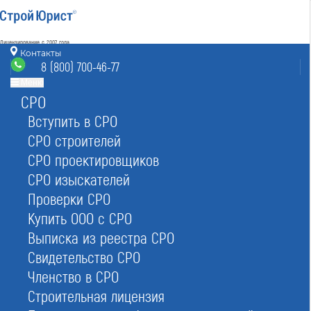
Лицензирование с 2007 года
4.93
Контакты
Наш рейтинг
8 (800) 700-46-77
из
80
отзывов
Меню
СРО
Стерлитамак
режим работы
info@sterlitamak.stroyurist.ru
Вступить в СРО
без выходных 7:00-20:00
СРО строителей
8 (800) 700-46-77
СРО проектировщиков
Стерлитамак, ул. Черноморская 29А, офис 36
СРО изыскателей
Проверки СРО
Главная
Реестр СРО
Купить ООО с СРО
Выписка из реестра СРО
Свидетельство СРО
Членство в СРО
Строительная лицензия
Реестр СРО