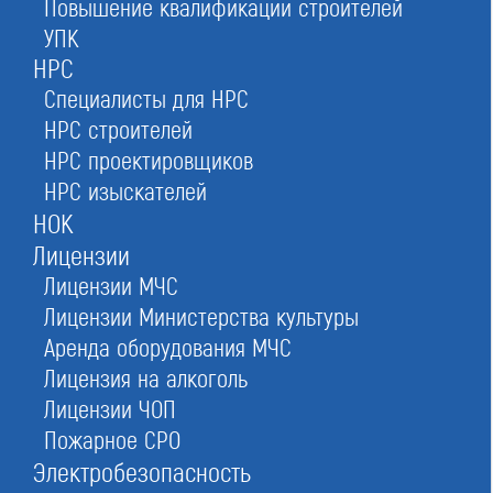
Повышение квалификации строителей
в Стерлитамаке
УПК
НРС
Специалисты для НРС
НРС строителей
Стать членом саморегулируемой организации
НРС проектировщиков
(СРО) и получить право на строительство,
проектирование и изыскания для капстроя
НРС изыскателей
НОК
Лицензии
Лицензии МЧС
Оставьте заявку прямо сейчас
Лицензии Министерства культуры
Аренда оборудования МЧС
Лицензия на алкоголь
Заказать консультацию
Лицензии ЧОП
При отправке данной формы вы соглашаетесь с
политикой о предоставлении
Пожарное СРО
персональных данных.
Электробезопасность