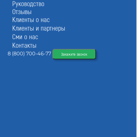
Руководство
Отзывы
Действующие законы позволяют изыскательским компаниям вступать
в СРО изыскателей на территории всей России без привязки к
Клиенты о нас
региону. Вы можете изучить условия вступления в СРО
Клиенты и партнеры
самостоятельно либо обратиться за помощью к экспертам компании
«СтройЮрист».
Сми о нас
Контакты
8 (800) 700-46-77
Закажите звонок
Подходящие СРО
Хабаровск
Рейтинг
АСРО ДВОСТ
Рейтинг:
5
Номер в реестре:
СРО-С-090-27112009
ИНН:
2721163005
Дата регистрации:
27.11.2009