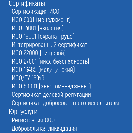
Сертификаты
Строителей
Сертификация ИСО
ИСО 9001 (менеджмент)
ИСО 14001 (экология)
Проектировщиков
ИСО 18001 (охрана труда)
Интегрированный сертификат
ИСО 22000 (пищевой)
Изыскателей
ИСО 27001 (инф. безопасность)
ИСО 13485 (медицинский)
ИСО/ТУ 16949
ИСО 50001 (энергоменеджмент)
Сведения обо всех некоммерческих объединениях в
строительстве содержит Государственный реестр
Сертификат деловой репутации
СРО. Его ведет Ростехнадзор (РТН). Единый реестр
Сертификат добросовестного исполнителя
опубликован на официальном сайте РТН.
Юр. услуги
Ассоциации НОСТРОЙ и НОПРИЗ также ведут
Регистрация ООО
реестры СРО — каждая по своей специфике
Добровольная ликвидация
деятельности.